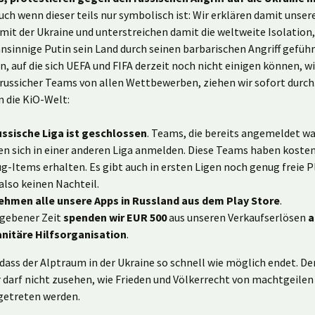
Auch wenn dieser teils nur symbolisch ist: Wir erklären damit unser
 mit der Ukraine und unterstreichen damit die weltweite Isolation, 
innige Putin sein Land durch seinen barbarischen Angriff geführ
auf die sich UEFA und FIFA derzeit noch nicht einigen können, wi
russicher Teams von allen Wettbewerben, ziehen wir sofort durch.
n die KiO-Welt:
ussische Liga ist geschlossen
. Teams, die bereits angemeldet wa
n sich in einer anderen Liga anmelden. Diese Teams haben koste
-Items erhalten. Es gibt auch in ersten Ligen noch genug freie Pl
also keinen Nachteil.
ehmen alle unsere Apps in Russland aus dem Play Store
.
gebener Zeit
spenden wir EUR 500
aus unseren Verkaufserlösen
a
nitäre Hilfsorganisation
.
 dass der Alptraum in der Ukraine so schnell wie möglich endet. Der
 darf nicht zusehen, wie Frieden und Völkerrecht von machtgeilen
getreten werden.