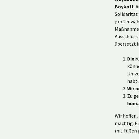
Boykott
. 
Solidarität
größenwahns
Maßnahmen, 
Ausschluss 
übersetzt i
Die r
könne
Umzug
habt 
Wir n
Zu ge
huma
Wir hoffen,
mächtig. Er
mit Füßen 