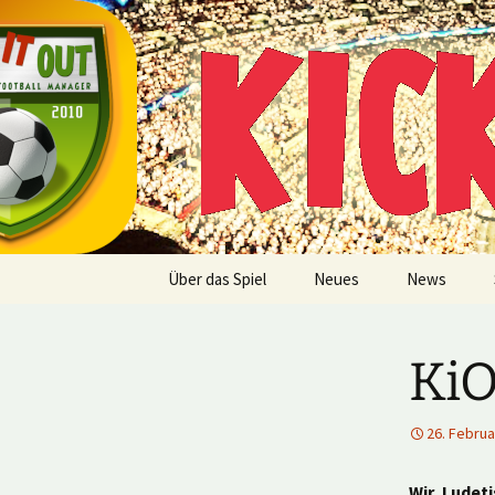
Multiplayer Football Manager
Zum
Inhalt
springen
Kick it out
Über das Spiel
Neues
News
KiO
26. Februa
Wir, Ludet