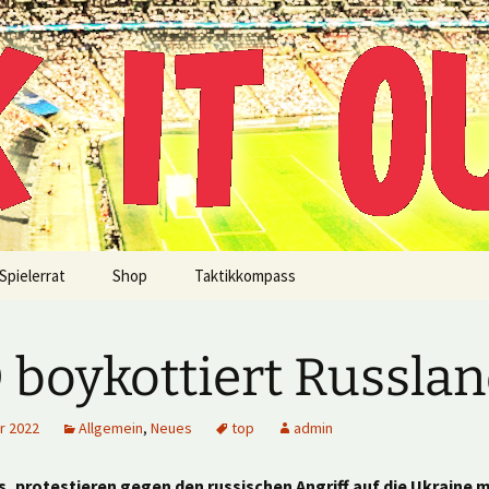
!
Spielerrat
Shop
Taktikkompass
 boykottiert Russla
r 2022
Allgemein
,
Neues
top
admin
is, protestieren gegen den russischen Angriff auf die Ukraine 