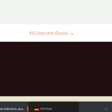
KiO boycotts Russia
→
German
erständnis aus.
OK