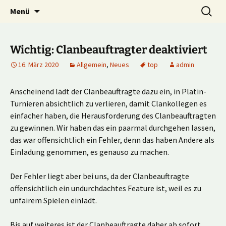
Multiplayer Football Manager
Zum
Suche
Kick it out!
Menü
Inhalt
nach:
springen
Wichtig: Clanbeauftragter deaktiviert
16. März 2020
Allgemein
,
Neues
top
admin
Anscheinend lädt der Clanbeauftragte dazu ein, in Platin-
Turnieren absichtlich zu verlieren, damit Clankollegen es
einfacher haben, die Herausforderung des Clanbeauftragten
zu gewinnen. Wir haben das ein paarmal durchgehen lassen,
das war offensichtlich ein Fehler, denn das haben Andere als
Einladung genommen, es genauso zu machen.
Der Fehler liegt aber bei uns, da der Clanbeauftragte
offensichtlich ein undurchdachtes Feature ist, weil es zu
unfairem Spielen einlädt.
Bis auf weiteres ist der Clanbeauftragte daher ab sofort