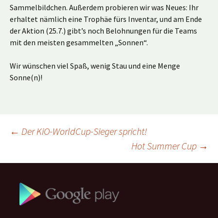
Sammelbildchen. Außerdem probieren wir was Neues: Ihr
erhaltet nämlich eine Trophäe fürs Inventar, und am Ende
der Aktion (25.7.) gibt’s noch Belohnungen für die Teams
mit den meisten gesammelten „Sonnen“.
Wir wünschen viel Spaß, wenig Stau und eine Menge
Sonne(n)!
Beitragsnavigation
←
Der KiO-WorldCup-Sieger spricht!
Hot Summer Cup
→