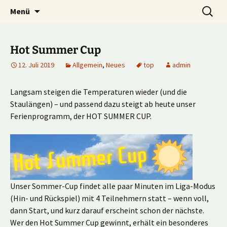
Multiplayer Football Manager
Zum
Suche
Kick it out!
Menü
Inhalt
nach:
springen
Hot Summer Cup
12. Juli 2019
Allgemein
,
Neues
top
admin
Langsam steigen die Temperaturen wieder (und die
Staulängen) – und passend dazu steigt ab heute unser
Ferienprogramm, der HOT SUMMER CUP.
Unser Sommer-Cup findet alle paar Minuten im Liga-Modus
(Hin- und Rückspiel) mit 4 Teilnehmern statt – wenn voll,
dann Start, und kurz darauf erscheint schon der nächste.
Wer den Hot Summer Cup gewinnt, erhält ein besonderes