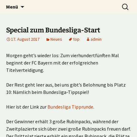
Multiplayer Football Manager
Zum
Suche
Kick it out!
Menü
Inhalt
nach:
springen
Special zum Bundesliga-Start
17. August 2017
Neues
top
admin
Morgen geht’s wieder los: Zum vierhundertfünften Mal
beginnt der FC Bayern mit der erfolgreichen
Titelverteidigung.
Der Rest geht leer aus, bei uns gibt’s Belohnung bis Platz
10: Nämlich beim Bundesliga-Tippspiel!
Hier ist der Link zur
Bundesliga Tipprunde
.
Der Gewinner erhält 3 große Rubinpacks, während der
Zweitplazierte sich über zwei große Rubinpacks freuen darf.
Der Drittplatzierte erhält ein großes Rubinpack, die Plätze