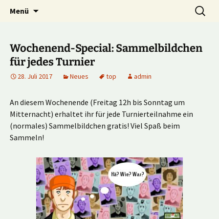
Multiplayer Football Manager
Zum
Suche
Kick it out!
Menü
Inhalt
nach:
springen
Wochenend-Special: Sammelbildchen
für jedes Turnier
28. Juli 2017
Neues
top
admin
An diesem Wochenende (Freitag 12h bis Sonntag um
Mitternacht) erhaltet ihr für jede Turnierteilnahme ein
(normales) Sammelbildchen gratis! Viel Spaß beim
Sammeln!