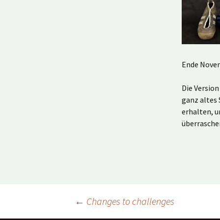
Ende Novemb
Die Version
ganz altes 
erhalten, u
überrasche
Beitragsnavigation
←
Changes to challenges