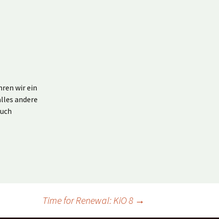
ren wir ein
alles andere
euch
Time for Renewal: KiO 8
→