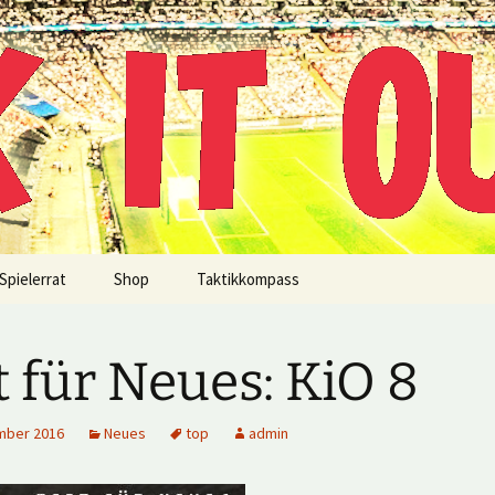
!
Spielerrat
Shop
Taktikkompass
t für Neues: KiO 8
mber 2016
Neues
top
admin