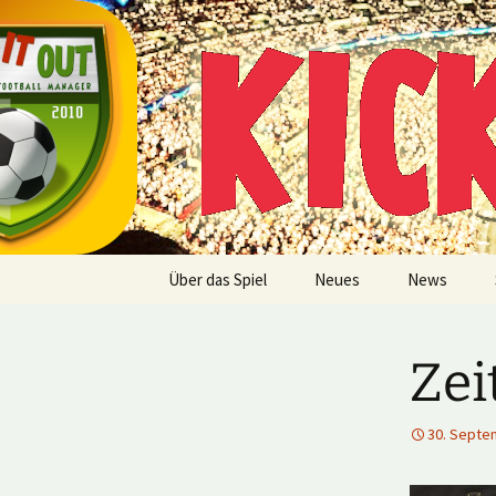
Multiplayer Football Manager
Zum
Inhalt
springen
Kick it out
Über das Spiel
Neues
News
Zei
30. Septe