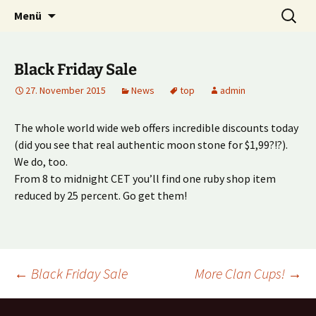
Multiplayer Football Manager
Zum
Suche
Kick it out!
Menü
Inhalt
nach:
springen
Black Friday Sale
27. November 2015
News
top
admin
The whole world wide web offers incredible discounts today
(did you see that real authentic moon stone for $1,99?!?).
We do, too.
From 8 to midnight CET you’ll find one ruby shop item
reduced by 25 percent. Go get them!
Beitragsnavigation
←
Black Friday Sale
More Clan Cups!
→