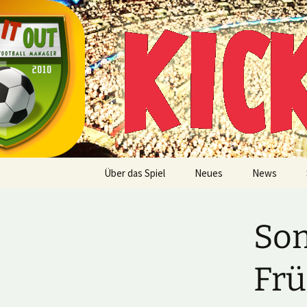
Multiplayer Football Manager
Zum
Inhalt
springen
Kick it out
Über das Spiel
Neues
News
So
Frü