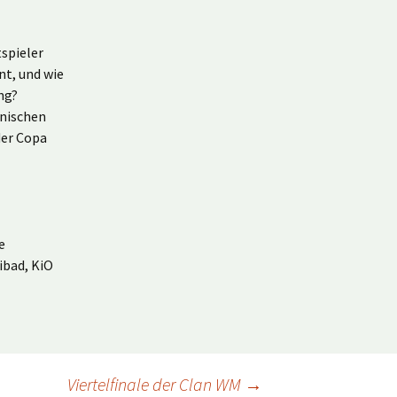
tspieler
t, und wie
ng?
anischen
der Copa
e
ibad, KiO
Viertelfinale der Clan WM
→