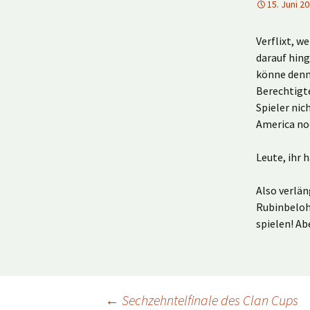
15. Juni 2
Verflixt, w
darauf hin
könne denn 
Berechtigte
Spieler nic
America no
Leute, ihr 
Also verlän
Rubinbelohn
spielen! Ab
←
Sechzehntelfinale des Clan Cups