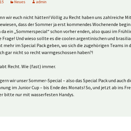
015
Neues
admin
enn wir euch nicht hätten! Völlig zu Recht haben uns zahlreiche Mi
gewiesen, dass der Sommer ja erst kommendes Wochenende beginn
da ein „Sommerspecial“ schon vorher enden, also quasi im Frühli
 Frage! Und wieso sollte es die coolen argentinischen und brasili
ht mehr im Special Pack geben, wo sich die zugehörigen Teams in 
ch gar nicht so recht warmgeschossen haben?!
habt Recht. Wie (fast) immer.
gern wir unser Sommer-Special – also das Special Pack und auch di
ung im Junior Cup – bis Ende des Monats! So, und jetzt ab ins Fre
er bitte nur mit wasserfesten Handys.