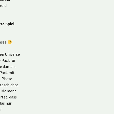
roid
rte Spiel
esse
den Universe
r-Pack für
te damals
 Pack mit
a-Phase
geschichte.
en Moment
rtet, dass
das nur
r