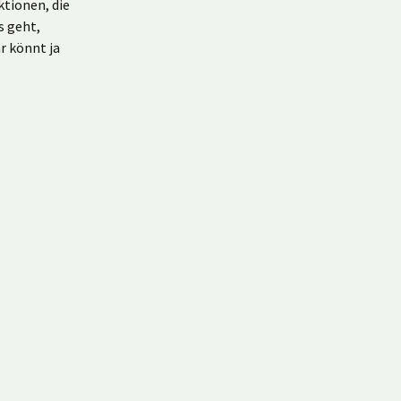
ktionen, die
s geht,
hr könnt ja