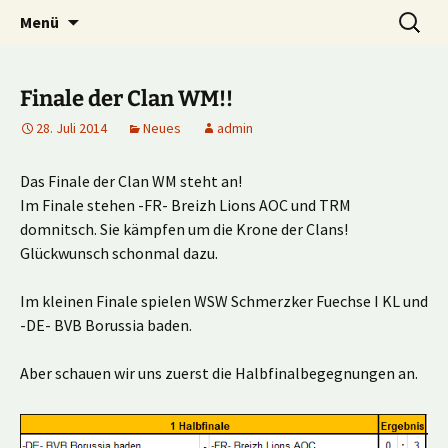
Multiplayer Football Manager
Zum
Suche
Kick it out!
Menü
Inhalt
nach:
springen
Finale der Clan WM!!
28. Juli 2014
Neues
admin
Das Finale der Clan WM steht an!
Im Finale stehen -FR- Breizh Lions AOC und TRM
domnitsch. Sie kämpfen um die Krone der Clans!
Glückwunsch schonmal dazu.
Im kleinen Finale spielen WSW Schmerzker Fuechse I KL und
-DE- BVB Borussia baden.
Aber schauen wir uns zuerst die Halbfinalbegegnungen an.