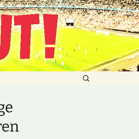
Suche
nach:
ge
ren