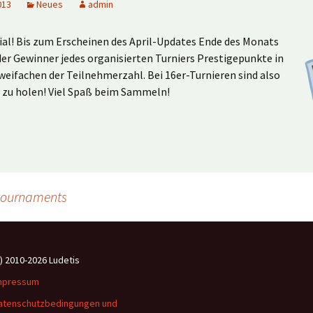
013
Neues
admin
ial! Bis zum Erscheinen des April-Updates Ende des Monats
r Gewinner jedes organisierten Turniers Prestigepunkte in
eifachen der Teilnehmerzahl. Bei 16er-Turnieren sind also
e zu holen! Viel Spaß beim Sammeln!
 tournaments
c) 2010-2026 Ludetis
mpressum
atenschutzbedingungen und