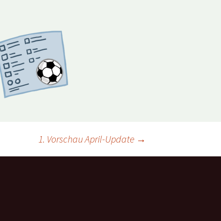
1. Vorschau April-Update
→