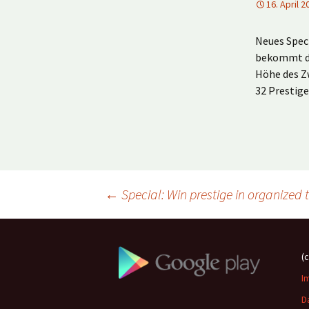
16. April 2
Neues Spec
bekommt de
Höhe des Zw
32 Prestig
Beitragsnavigation
←
Special: Win prestige in organized
(
I
D