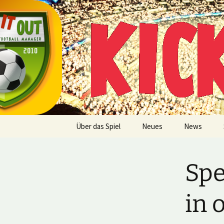
Multiplayer Football Manager
Zum
Inhalt
springen
Kick it out
Über das Spiel
Neues
News
Spe
in 