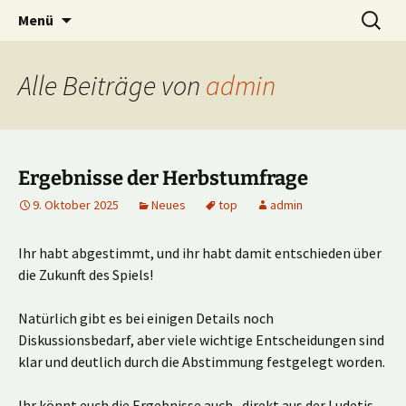
Multiplayer Football Manager
Zum
Suche
Kick it out!
Menü
Inhalt
nach:
springen
Alle Beiträge von
admin
Ergebnisse der Herbstumfrage
9. Oktober 2025
Neues
top
admin
Ihr habt abgestimmt, und ihr habt damit entschieden über
die Zukunft des Spiels!
Natürlich gibt es bei einigen Details noch
Diskussionsbedarf, aber viele wichtige Entscheidungen sind
klar und deutlich durch die Abstimmung festgelegt worden.
Ihr könnt euch die Ergebnisse auch „direkt aus der Ludetis-