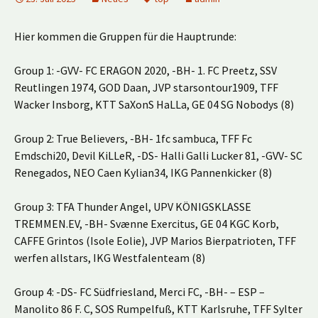
Hier kommen die Gruppen für die Hauptrunde:
Group 1: -GVV- FC ERAGON 2020, -BH- 1. FC Preetz, SSV
Reutlingen 1974, GOD Daan, JVP starsontour1909, TFF
Wacker Insborg, KTT SaXonS HaLLa, GE 04 SG Nobodys (8)
Group 2: True Believers, -BH- 1fc sambuca, TFF Fc
Emdschi20, Devil KiLLeR, -DS- Halli Galli Lucker 81, -GVV- SC
Renegados, NEO Caen Kylian34, IKG Pannenkicker (8)
Group 3: TFA Thunder Angel, UPV KÖNIGSKLASSE
TREMMEN.EV, -BH- Svænne Exercitus, GE 04 KGC Korb,
CAFFE Grintos (Isole Eolie), JVP Marios Bierpatrioten, TFF
werfen allstars, IKG Westfalenteam (8)
Group 4: -DS- FC Südfriesland, Merci FC, -BH- – ESP –
Manolito 86 F. C, SOS Rumpelfuß, KTT Karlsruhe, TFF Sylter