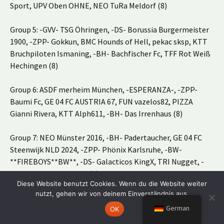
Sport, UPV Oben OHNE, NEO TuRa Meldorf (8)
Group 5: -GVV- TSG Öhringen, -DS- Borussia Burgermeister
1900, -ZPP- Gokkun, BMC Hounds of Hell, pekac sksp, KTT
Bruchpiloten Ismaning, -BH- Bachfischer Fc, TFF Rot Weiß
Hechingen (8)
Group 6: ASDF merheim München, -ESPERANZA-, -ZPP-
Baumi Fc, GE 04 FC AUSTRIA 67, FUN vazelos82, PIZZA
Gianni Rivera, KTT Alph611, -BH- Das Irrenhaus (8)
Group 7: NEO Münster 2016, -BH- Padertaucher, GE 04 FC
Steenwijk NLD 2024, -ZPP- Phönix Karlsruhe, -BW-
**FIREBOYS**BW**, -DS- Galacticos KingX, TRI Nugget, -
RU- Borussia Walsrode (8)
Diese Website benutzt Cookies. Wenn du die Website weiter
nutzt, gehen wir von deinem Einverständnis aus.
Group 8: TFF USG Chemnitz 1990, -BH- Magic Stars 1, NEO
German
Vélodrome City FC, GE 04 Eastwood Frisia NLD 2011, -ZPP-
OK
Weserfun Minden, BMC ZORRO, JVP BFV Bochum 1848, -RU-