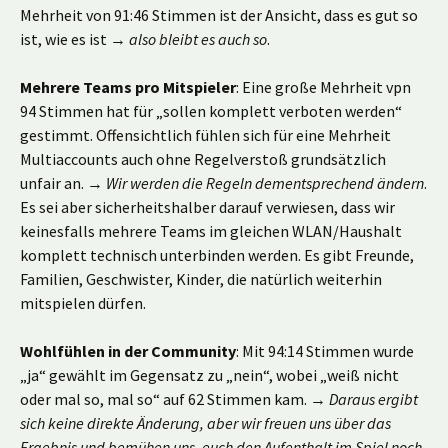
Mehrheit von 91:46 Stimmen ist der Ansicht, dass es gut so
ist, wie es ist →
also bleibt es auch so
.
Mehrere Teams pro Mitspieler
: Eine große Mehrheit vpn
94 Stimmen hat für „sollen komplett verboten werden“
gestimmt. Offensichtlich fühlen sich für eine Mehrheit
Multiaccounts auch ohne Regelverstoß grundsätzlich
unfair an. →
Wir werden die Regeln dementsprechend ändern
.
Es sei aber sicherheitshalber darauf verwiesen, dass wir
keinesfalls mehrere Teams im gleichen WLAN/Haushalt
komplett technisch unterbinden werden. Es gibt Freunde,
Familien, Geschwister, Kinder, die natürlich weiterhin
mitspielen dürfen.
Wohlfühlen in der Community
: Mit 94:14 Stimmen wurde
„ja“ gewählt im Gegensatz zu „nein“, wobei „weiß nicht
oder mal so, mal so“ auf 62 Stimmen kam. →
Daraus ergibt
sich keine direkte Änderung, aber wir freuen uns über das
Ergebnis und bemühen uns, euch den Aufenthalt im Spiel noch