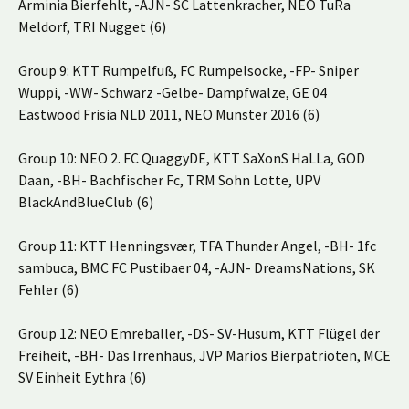
Arminia Bierfehlt, -AJN- SC Lattenkracher, NEO TuRa
Meldorf, TRI Nugget (6)
Group 9: KTT Rumpelfuß, FC Rumpelsocke, -FP- Sniper
Wuppi, -WW- Schwarz -Gelbe- Dampfwalze, GE 04
Eastwood Frisia NLD 2011, NEO Münster 2016 (6)
Group 10: NEO 2. FC QuaggyDE, KTT SaXonS HaLLa, GOD
Daan, -BH- Bachfischer Fc, TRM Sohn Lotte, UPV
BlackAndBlueClub (6)
Group 11: KTT Henningsvær, TFA Thunder Angel, -BH- 1fc
sambuca, BMC FC Pustibaer 04, -AJN- DreamsNations, SK
Fehler (6)
Group 12: NEO Emreballer, -DS- SV-Husum, KTT Flügel der
Freiheit, -BH- Das Irrenhaus, JVP Marios Bierpatrioten, MCE
SV Einheit Eythra (6)