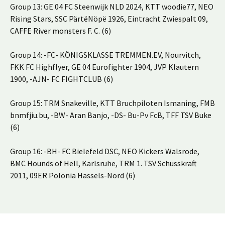
Group 13: GE 04 FC Steenwijk NLD 2024, KTT woodie77, NEO
Rising Stars, SSC PärtëNöpë 1926, Eintracht Zwiespalt 09,
CAFFE River monsters F. C. (6)
Group 14: -FC- KÖNIGSKLASSE TREMMEN.EV, Nourvitch,
FKK FC Highflyer, GE 04 Eurofighter 1904, JVP Klautern
1900, -AJN- FC FIGHTCLUB (6)
Group 15: TRM Snakeville, KTT Bruchpiloten Ismaning, FMB
bnmfjiu.bu, -BW- Aran Banjo, -DS- Bu-Pv FcB, TFF TSV Buke
(6)
Group 16: -BH- FC Bielefeld DSC, NEO Kickers Walsrode,
BMC Hounds of Hell, Karlsruhe, TRM 1. TSV Schusskraft
2011, 09ER Polonia Hassels-Nord (6)