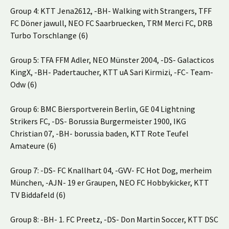
Group 4: KTT Jena2612, -BH- Walking with Strangers, TFF
FC Döner jawull, NEO FC Saarbruecken, TRM Merci FC, DRB
Turbo Torschlange (6)
Group 5: TFA FFM Adler, NEO Münster 2004, -DS- Galacticos
KingX, -BH- Padertaucher, KTT uA Sari Kirmizi, -FC- Team-
Odw (6)
Group 6: BMC Biersportverein Berlin, GE 04 Lightning
Strikers FC, -DS- Borussia Burgermeister 1900, IKG
Christian 07, -BH- borussia baden, KTT Rote Teufel
Amateure (6)
Group 7: -DS- FC Knallhart 04, -GVV- FC Hot Dog, merheim
München, -AJN- 19 er Graupen, NEO FC Hobbykicker, KTT
TV Biddafeld (6)
Group 8: -BH- 1. FC Preetz, -DS- Don Martin Soccer, KTT DSC