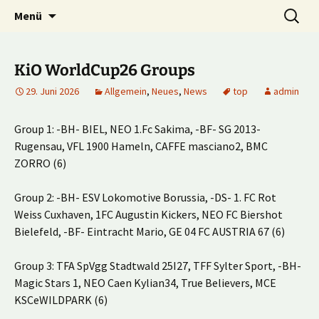
Multiplayer Football Manager
Zum
Suche
Kick it out!
Menü
Inhalt
nach:
springen
KiO WorldCup26 Groups
29. Juni 2026
Allgemein
,
Neues
,
News
top
admin
Group 1: -BH- BIEL, NEO 1.Fc Sakima, -BF- SG 2013-
Rugensau, VFL 1900 Hameln, CAFFE masciano2, BMC
ZORRO (6)
Group 2: -BH- ESV Lokomotive Borussia, -DS- 1. FC Rot
Weiss Cuxhaven, 1FC Augustin Kickers, NEO FC Biershot
Bielefeld, -BF- Eintracht Mario, GE 04 FC AUSTRIA 67 (6)
Group 3: TFA SpVgg Stadtwald 25I27, TFF Sylter Sport, -BH-
Magic Stars 1, NEO Caen Kylian34, True Believers, MCE
KSCeWILDPARK (6)