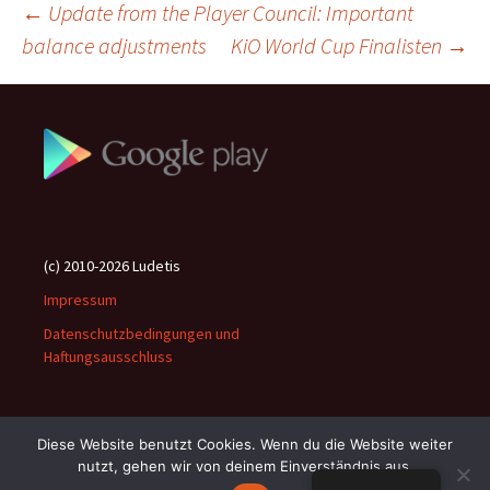
Beitragsnavigation
←
Update from the Player Council: Important
balance adjustments
KiO World Cup Finalisten
→
(c) 2010-2026 Ludetis
Impressum
Datenschutzbedingungen und
Haftungsausschluss
Diese Website benutzt Cookies. Wenn du die Website weiter
nutzt, gehen wir von deinem Einverständnis aus.
Stolz präsentiert von WordPress