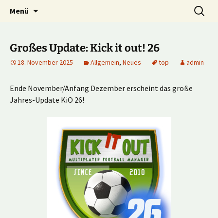
Multiplayer Football Manager
Zum
Suche
Kick it out!
Menü
Inhalt
nach:
springen
Großes Update: Kick it out! 26
18. November 2025
Allgemein
,
Neues
top
admin
Ende November/Anfang Dezember erscheint das große
Jahres-Update KiO 26!