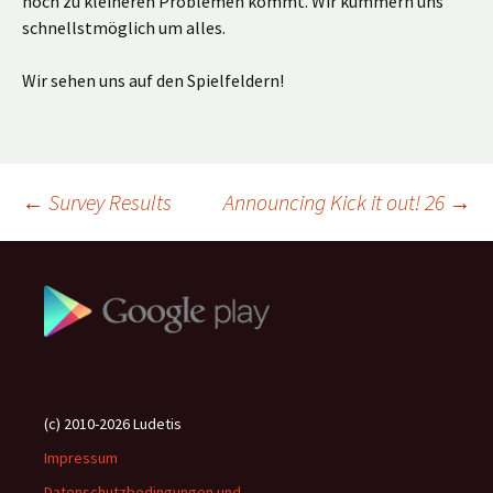
noch zu kleineren Problemen kommt. Wir kümmern uns
schnellstmöglich um alles.
Wir sehen uns auf den Spielfeldern!
Beitragsnavigation
←
Survey Results
Announcing Kick it out! 26
→
(c) 2010-2026 Ludetis
Impressum
Datenschutzbedingungen und