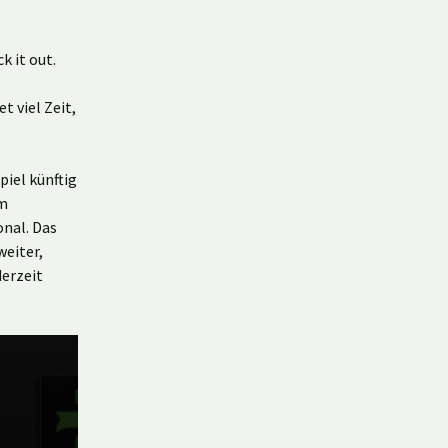
 it out.
 viel Zeit,
piel künftig
im
onal. Das
weiter,
derzeit