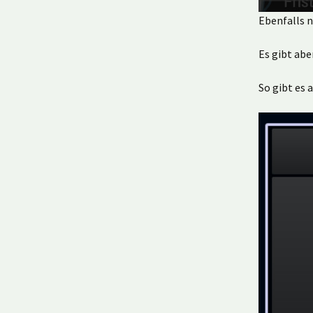
Ebenfalls n
Es gibt abe
So gibt es 