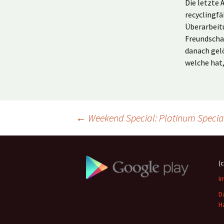
Die letzte 
recyclingf
Überarbeitu
Freundscha
danach gelö
welche hat,
Beitragsnavigation
←
Weekend Special: Platinum Speciali
(
I
D
H