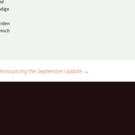
nd
ndige
erden
 noch
Announcing the September Update
→