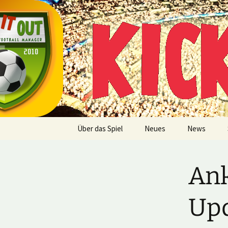
Multiplayer Football Manager
Zum
Inhalt
springen
Kick it out
Über das Spiel
Neues
News
Ank
Up