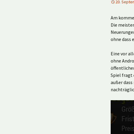
20. Septe
Am kommend
Die meiste
Neuerungen 
ohne dass e
Eine vor al
ohne Andro
öffentliche
Spiel fragt
außer dass 
nachträglic