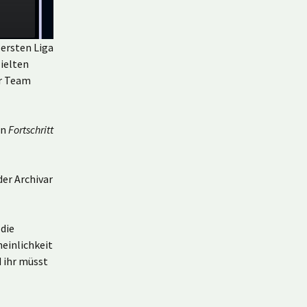
 ersten Liga
zielten
er Team
en
Fortschritt
der Archivar
die
einlichkeit
d ihr müsst