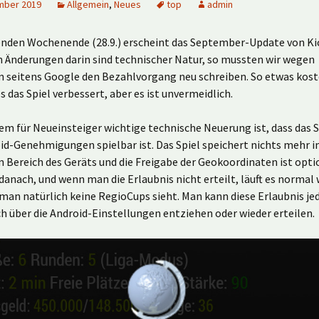
mber 2019
Allgemein
,
Neues
top
admin
en Wochenende (28.9.) erscheint das September-Update von Kick
n Änderungen darin sind technischer Natur, so mussten wir wegen
seitens Google den Bezahlvorgang neu schreiben. So etwas kostet
s das Spiel verbessert, aber es ist unvermeidlich.
lem für Neueinsteiger wichtige technische Neuerung ist, dass das S
id-Genehmigungen spielbar ist. Das Spiel speichert nichts mehr 
n Bereich des Geräts und die Freigabe der Geokoordinaten ist opti
 danach, und wenn man die Erlaubnis nicht erteilt, läuft es normal 
man natürlich keine RegioCups sieht. Man kann diese Erlaubnis je
h über die Android-Einstellungen entziehen oder wieder erteilen.