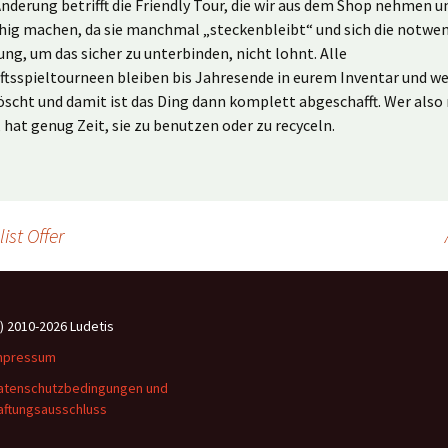
Änderung betrifft die Friendly Tour, die wir aus dem Shop nehmen u
ähig machen, da sie manchmal „steckenbleibt“ und sich die notwe
ng, um das sicher zu unterbinden, nicht lohnt. Alle
ftsspieltourneen bleiben bis Jahresende in eurem Inventar und w
scht und damit ist das Ding dann komplett abgeschafft. Wer also
 hat genug Zeit, sie zu benutzen oder zu recyceln.
st Offer
c) 2010-2026 Ludetis
mpressum
atenschutzbedingungen und
aftungsausschluss