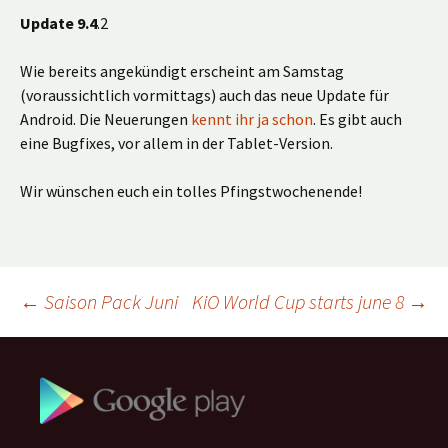
Update 9.4
.2
Wie bereits angekündigt erscheint am Samstag
(voraussichtlich vormittags) auch das neue Update für
Android. Die Neuerungen
kennt ihr ja schon
. Es gibt auch
eine Bugfixes, vor allem in der Tablet-Version.
Wir wünschen euch ein tolles Pfingstwochenende!
Beitragsnavigation
←
Saison Pack Juni
KiO World Cup starts june 8
→