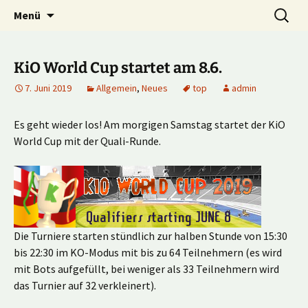
Multiplayer Football Manager
Zum
Suche
Kick it out!
Menü
Inhalt
nach:
springen
KiO World Cup startet am 8.6.
7. Juni 2019
Allgemein
,
Neues
top
admin
Es geht wieder los! Am morgigen Samstag startet der KiO
World Cup mit der Quali-Runde.
Die Turniere starten stündlich zur halben Stunde von 15:30
bis 22:30 im KO-Modus mit bis zu 64 Teilnehmern (es wird
mit Bots aufgefüllt, bei weniger als 33 Teilnehmern wird
das Turnier auf 32 verkleinert).