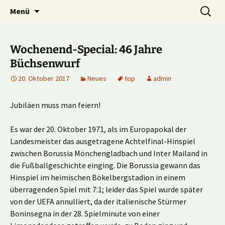
Multiplayer Football Manager
Zum
Suche
Kick it out!
Menü
Inhalt
nach:
springen
Wochenend-Special: 46 Jahre
Büchsenwurf
20. Oktober 2017
Neues
top
admin
Jubiläen muss man feiern!
Es war der 20. Oktober 1971, als im Europapokal der
Landesmeister das ausgetragene Achtelfinal-Hinspiel
zwischen Borussia Mönchengladbach und Inter Mailand in
die Fußballgeschichte einging. Die Borussia gewann das
Hinspiel im heimischen Bökelbergstadion in einem
überragenden Spiel mit 7:1; leider das Spiel wurde später
von der UEFA annulliert, da der italienische Stürmer
Boninsegna in der 28. Spielminute von einer