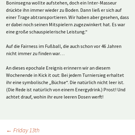
Boninsegna wollte aufstehen, doch ein Inter-Masseur
drückte ihn immer wieder zu Boden. Dann ließ er sich auf
einer Trage abtransportieren. Wir haben aber gesehen, dass
er dabei noch seinen Mitspielern zugezwinkert hat. Es war
eine große schauspielerische Leistung.“
Auf die Fairness im Fußball, die auch schon vor 46 Jahren
nicht immer zu finden war…
An dieses epochale Ereignis erinnern wir an diesem
Wochenende in Kick it out: Bei jedem Turniersieg erhaltet
ihr eine symbolische „Büchse“. Die natürlich nicht leer ist.
(Die Rede ist natürlich von einem Energydrink.) Prost! Und
achtet drauf, wohin ihr eure leeren Dosen werft!
Beitragsnavigation
←
Friday 13th