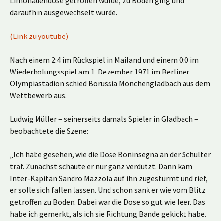
Limonadendose getroffen wurde, zu Boden ging und
daraufhin ausgewechselt wurde.
(Link zu youtube)
Nach einem 2:4 im Rückspiel in Mailand und einem 0:0 im
Wiederholungsspiel am 1. Dezember 1971 im Berliner
Olympiastadion schied Borussia Mönchengladbach aus dem
Wettbewerb aus.
Ludwig Müller – seinerseits damals Spieler in Gladbach –
beobachtete die Szene:
„Ich habe gesehen, wie die Dose Boninsegna an der Schulter
traf. Zunächst schaute er nur ganz verdutzt. Dann kam
Inter-Kapitän Sandro Mazzola auf ihn zugestürmt und rief,
er solle sich fallen lassen. Und schon sank er wie vom Blitz
getroffen zu Boden. Dabei war die Dose so gut wie leer. Das
habe ich gemerkt, als ich sie Richtung Bande gekickt habe.