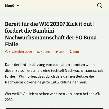
Multiplayer Football Manager
Zum
Suche
Kick it out!
Menü
Inhalt
nach:
springen
Bereit für die WM 2030? Kick it out!
fördert die Bambini-
Nachwuchsmannschaft der SG Buna
Halle
5. Oktober 2016
Neues
top
admin
Dank der Unterstützung von euch allen konnten wir in
dieser Saison erstmals eine (echte!) Nachwuchsmannschaft
fördern. Wir hoffen, dass durch den kleinen Beitrag die
Nachwuchskicker eine gute Entwicklung nehmen.
Wer weiß? Vielleicht sehen wir einen von ihnen bei der WM
2030…