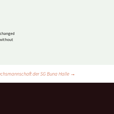
a changed
 without
hwuchsmannschaft der SG Buna Halle
→