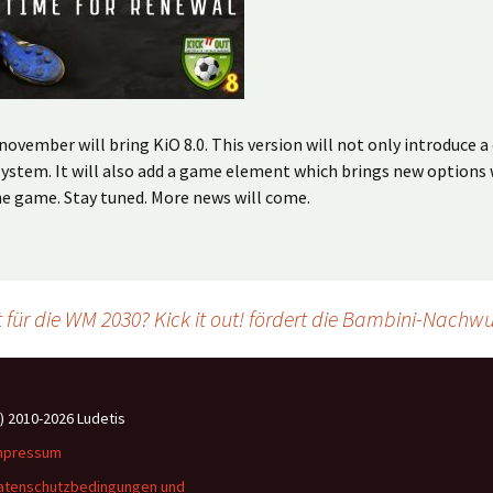
november will bring KiO 8.0. This version will not only introduce 
system. It will also add a game element which brings new options
e game. Stay tuned. More news will come.
t für die WM 2030? Kick it out! fördert die Bambini-Nac
c) 2010-2026 Ludetis
mpressum
atenschutzbedingungen und