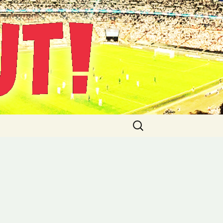
Suche
nach:
8