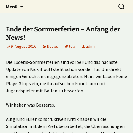
Multiplayer Football Manager
Zum
Suche
Kick it out!
Menü
Inhalt
nach:
springen
Ende der Sommerferien – Anfang der
News!
9. August 2016
Neues
top
admin
Die Ludetis-Sommerferien sind vorbei! Und das nächste
Update von Kick it out! steht schon vor der Tür. Um direkt
einigen Gerüchten entgegenzutreten: Nein, wir bauen keine
PlayerStops ein, die ihr aufsuchen könnt, um dort
Jugendspieler mit Bällen zu bewerfen.
Wir haben was Besseres.
Aufgrund Eurer konstruktiven Kritik haben wir die
Simulation mit dem Ziel überarbeitet, die Überraschungen