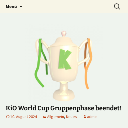
Multiplayer Football Manager
Zum
Suche
Kick it out!
Menü
Inhalt
nach:
springen
KiO World Cup Gruppenphase beendet!
10. August 2024
Allgemein
,
Neues
admin