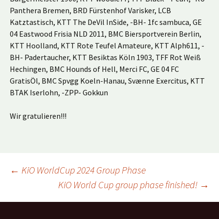
Panthera Bremen, BRD Fürstenhof Varisker, LCB
Katztastisch, KTT The DeVil InSide, -BH- 1fc sambuca, GE
04 Eastwood Frisia NLD 2011, BMC Biersportverein Berlin,
KTT Hoolland, KTT Rote Teufel Amateure, KTT Alph611, -
BH- Padertaucher, KTT Besiktas Köln 1903, TFF Rot Weiß
Hechingen, BMC Hounds of Hell, Merci FC, GE 04 FC
GratisÖl, BMC Spvgg Koeln-Hanau, Svænne Exercitus, KTT
BTAK Iserlohn, -ZPP- Gokkun
Wir gratulieren!!!
Beitragsnavigation
←
KiO WorldCup 2024 Group Phase
KiO World Cup group phase finished!
→