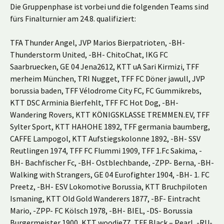
Die Gruppenphase ist vorbei und die folgenden Teams sind
fürs Finalturnier am 24.8. qualifiziert:
TFA Thunder Angel, JVP Marios Bierpatrioten, -BH-
Thunderstorm United, -BH- ChitoChat, IKG FC
Saarbruecken, GE 04 Jena2612, KTT uA Sari Kirmizi, TFF
merheim München, TRI Nugget, TFF FC Döner jawull, JVP
borussia baden, TFF Vélodrome City FC, FC Gummikrebs,
KTT DSC Arminia Bierfehlt, TFF FC Hot Dog, -BH-
Wandering Rovers, KTT KÖNIGSKLASSE TREMMEN.EV, TFF
Sylter Sport, KTT HAHOHE 1892, TFF germania baumberg,
CAFFE Lampogol, KTT Aufstiegskolonne 1892, -BH- SSV
Reutlingen 1974, TFF FC Flummi 1909, TFF 1.Fc Sakima, -
BH- Bachfischer Fc, -BH- Ostblechbande, -ZPP- Berna, -BH-
Walking with Strangers, GE 04 Eurofighter 1904, -BH- 1. FC
Preetz, -BH- ESV Lokomotive Borussia, KTT Bruchpiloten
Ismaning, KTT Old Gold Wanderers 1877, -BF- Eintracht
Mario, -ZPP- FC Kölsch 1978, -BH- BIEL, -DS- Borussia
Burgermeister 1900, KTT woodie77, TFF Black – Pearl, -RU-