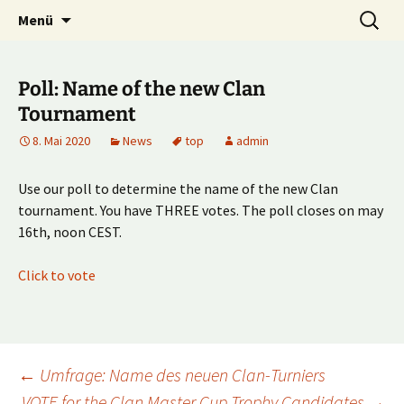
Multiplayer Football Manager
Zum
Suche
Kick it out!
Menü
Inhalt
nach:
springen
Poll: Name of the new Clan
Tournament
8. Mai 2020
News
top
admin
Use our poll to determine the name of the new Clan
tournament. You have THREE votes. The poll closes on may
16th, noon CEST.
Click to vote
Beitragsnavigation
←
Umfrage: Name des neuen Clan-Turniers
VOTE for the Clan Master Cup Trophy Candidates
→