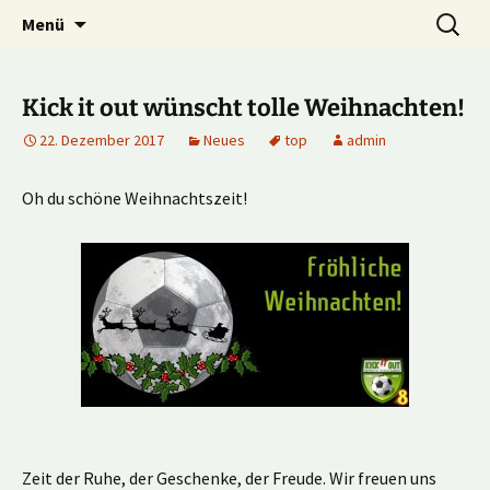
Multiplayer Football Manager
Zum
Suche
Kick it out!
Menü
Inhalt
nach:
springen
Kick it out wünscht tolle Weihnachten!
22. Dezember 2017
Neues
top
admin
Oh du schöne Weihnachtszeit!
Zeit der Ruhe, der Geschenke, der Freude. Wir freuen uns