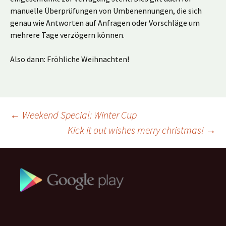
manuelle Überprüfungen von Umbenennungen, die sich
genau wie Antworten auf Anfragen oder Vorschläge um
mehrere Tage verzögern können.
Also dann: Fröhliche Weihnachten!
Beitragsnavigation
←
Weekend Special: Winter Cup
Kick it out wishes merry christmas!
→