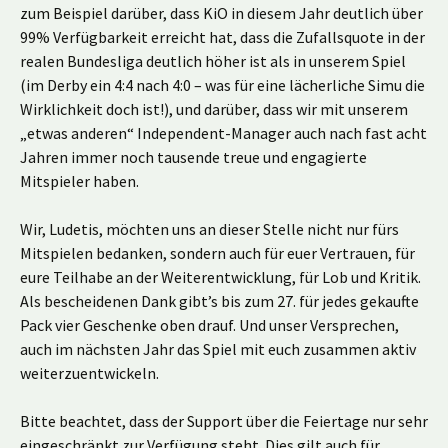
zum Beispiel darüber, dass KiO in diesem Jahr deutlich über
99% Verfügbarkeit erreicht hat, dass die Zufallsquote in der
realen Bundesliga deutlich höher ist als in unserem Spiel
(im Derby ein 4:4 nach 4:0 – was für eine lächerliche Simu die
Wirklichkeit doch ist!), und darüber, dass wir mit unserem
„etwas anderen“ Independent-Manager auch nach fast acht
Jahren immer noch tausende treue und engagierte
Mitspieler haben.
Wir, Ludetis, möchten uns an dieser Stelle nicht nur fürs
Mitspielen bedanken, sondern auch für euer Vertrauen, für
eure Teilhabe an der Weiterentwicklung, für Lob und Kritik.
Als bescheidenen Dank gibt’s bis zum 27. für jedes gekaufte
Pack vier Geschenke oben drauf. Und unser Versprechen,
auch im nächsten Jahr das Spiel mit euch zusammen aktiv
weiterzuentwickeln.
Bitte beachtet, dass der Support über die Feiertage nur sehr
eingeschränkt zur Verfügung steht. Dies gilt auch für