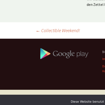
den Zettel
Beitragsnavigation
←
Collectible Weekend!
(
I
D
H
Diese Website benutzt 