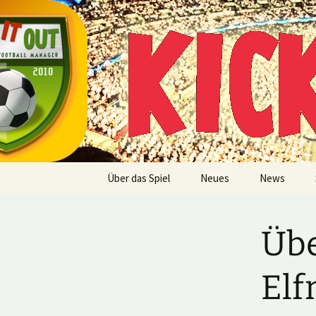
Multiplayer Football Manager
Zum
Inhalt
springen
Kick it out
Über das Spiel
Neues
News
Übe
Elf