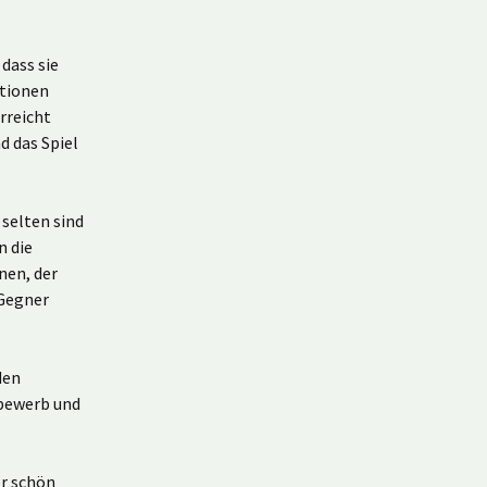
dass sie
ationen
rreicht
d das Spiel
 selten sind
n die
nen, der
 Gegner
den
tbewerb und
er schön