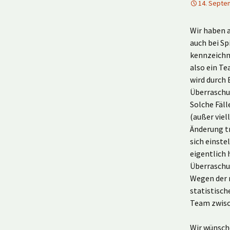
14. Septe
Wir haben a
auch bei S
kennzeichne
also ein Te
wird durch 
Überraschu
Solche Fäll
(außer viel
Änderung t
sich einste
eigentlich 
Überraschu
Wegen der r
statistisc
Team zwisc
Wir wünsch