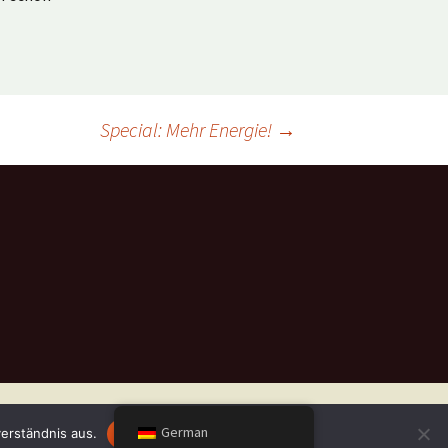
Special: Mehr Energie!
→
German
erständnis aus.
OK