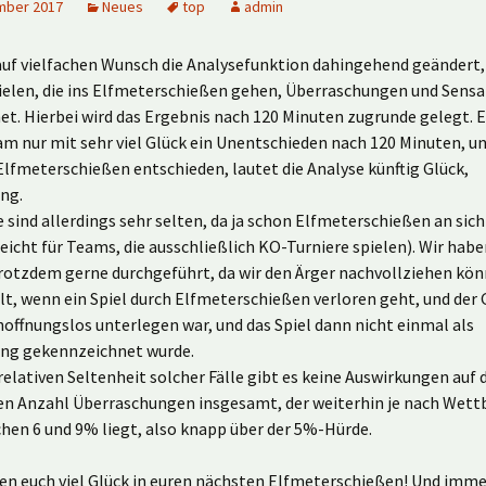
mber 2017
Neues
top
admin
uf vielfachen Wunsch die Analysefunktion dahingehend geändert, 
pielen, die ins Elfmeterschießen gehen, Überraschungen und Sens
t. Hierbei wird das Ergebnis nach 120 Minuten zugrunde gelegt. E
am nur mit sehr viel Glück ein Unentschieden nach 120 Minuten, un
Elfmeterschießen entschieden, lautet die Analyse künftig Glück,
ng.
e sind allerdings sehr selten, da ja schon Elfmeterschießen an sich
leicht für Teams, die ausschließlich KO-Turniere spielen). Wir habe
rotzdem gerne durchgeführt, da wir den Ärger nachvollziehen kön
llt, wenn ein Spiel durch Elfmeterschießen verloren geht, und der
hoffnungslos unterlegen war, und das Spiel dann nicht einmal als
ng gekennzeichnet wurde.
elativen Seltenheit solcher Fälle gibt es keine Auswirkungen auf 
hen Anzahl Überraschungen insgesamt, der weiterhin je nach Wet
hen 6 und 9% liegt, also knapp über der 5%-Hürde.
en euch viel Glück in euren nächsten Elfmeterschießen! Und imm