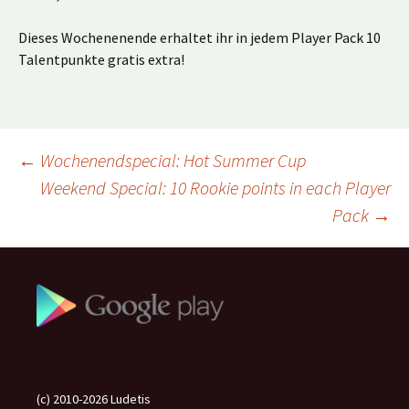
Dieses Wochenenende erhaltet ihr in jedem Player Pack 10
Talentpunkte gratis extra!
Beitragsnavigation
←
Wochenendspecial: Hot Summer Cup
Weekend Special: 10 Rookie points in each Player
Pack
→
(c) 2010-2026 Ludetis