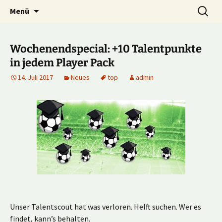
Multiplayer Football Manager
Zum
Suche
Kick it out!
Menü
Inhalt
nach:
springen
Wochenendspecial: +10 Talentpunkte
in jedem Player Pack
14. Juli 2017
Neues
top
admin
Unser Talentscout hat was verloren. Helft suchen. Wer es
findet, kann’s behalten.