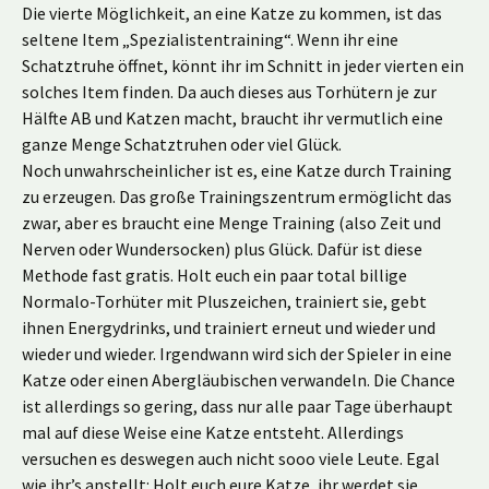
Die vierte Möglichkeit, an eine Katze zu kommen, ist das
seltene Item „Spezialistentraining“. Wenn ihr eine
Schatztruhe öffnet, könnt ihr im Schnitt in jeder vierten ein
solches Item finden. Da auch dieses aus Torhütern je zur
Hälfte AB und Katzen macht, braucht ihr vermutlich eine
ganze Menge Schatztruhen oder viel Glück.
Noch unwahrscheinlicher ist es, eine Katze durch Training
zu erzeugen. Das große Trainingszentrum ermöglicht das
zwar, aber es braucht eine Menge Training (also Zeit und
Nerven oder Wundersocken) plus Glück. Dafür ist diese
Methode fast gratis. Holt euch ein paar total billige
Normalo-Torhüter mit Pluszeichen, trainiert sie, gebt
ihnen Energydrinks, und trainiert erneut und wieder und
wieder und wieder. Irgendwann wird sich der Spieler in eine
Katze oder einen Abergläubischen verwandeln. Die Chance
ist allerdings so gering, dass nur alle paar Tage überhaupt
mal auf diese Weise eine Katze entsteht. Allerdings
versuchen es deswegen auch nicht sooo viele Leute. Egal
wie ihr’s anstellt: Holt euch eure Katze, ihr werdet sie