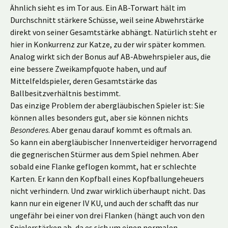
Ähnlich sieht es im Tor aus. Ein AB-Torwart hält im
Durchschnitt stärkere Schüsse, weil seine Abwehrstärke
direkt von seiner Gesamtstärke abhängt. Natürlich steht er
hier in Konkurrenz zur Katze, zu der wir später kommen.
Analog wirkt sich der Bonus auf AB-Abwehrspieler aus, die
eine bessere Zweikampfquote haben, und auf
Mittelfeldspieler, deren Gesamtstärke das
Ballbesitzverhältnis bestimmt.
Das einzige Problem der abergläubischen Spieler ist: Sie
können alles besonders gut, aber sie können nichts
Besonderes
. Aber genau darauf kommt es oftmals an.
So kann ein abergläubischer Innenverteidiger hervorragend
die gegnerischen Stürmer aus dem Spiel nehmen. Aber
sobald eine Flanke geflogen kommt, hat er schlechte
Karten. Er kann den Kopfball eines Kopfballungeheuers
nicht verhindern. Und zwar wirklich überhaupt nicht. Das
kann nur ein eigener IV KU, und auch der schafft das nur
ungefähr bei einer von drei Flanken (hängt auch von den
Spielerstärken ab, da es sich um einen normalen