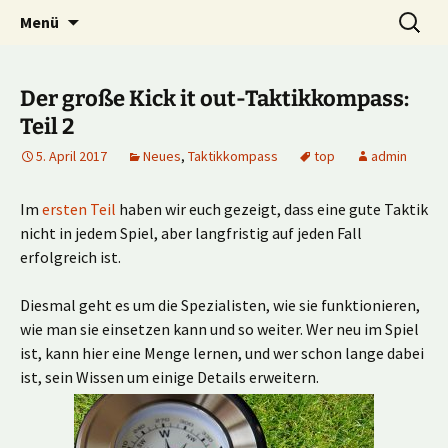
Multiplayer Football Manager
Zum
Suche
Kick it out!
Menü
Inhalt
nach:
springen
Der große Kick it out-Taktikkompass:
Teil 2
5. April 2017
Neues
,
Taktikkompass
top
admin
Im
ersten Teil
haben wir euch gezeigt, dass eine gute Taktik
nicht in jedem Spiel, aber langfristig auf jeden Fall
erfolgreich ist.
Diesmal geht es um die Spezialisten, wie sie funktionieren,
wie man sie einsetzen kann und so weiter. Wer neu im Spiel
ist, kann hier eine Menge lernen, und wer schon lange dabei
ist, sein Wissen um einige Details erweitern.