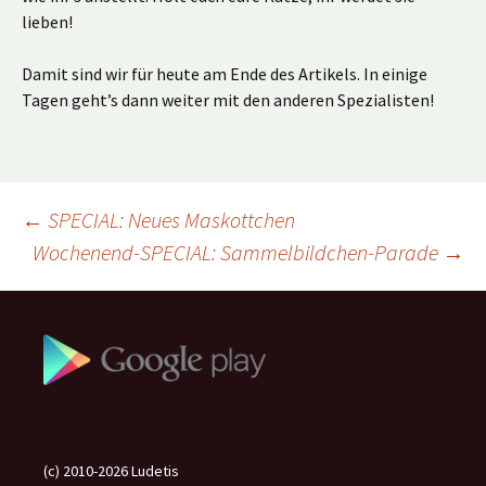
lieben!
Damit sind wir für heute am Ende des Artikels. In einige
Tagen geht’s dann weiter mit den anderen Spezialisten!
Beitragsnavigation
←
SPECIAL: Neues Maskottchen
Wochenend-SPECIAL: Sammelbildchen-Parade
→
(c) 2010-2026 Ludetis