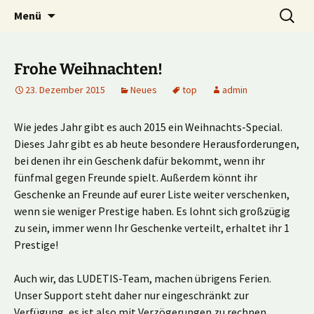
Multiplayer Football Manager
Zum
Suche
Kick it out!
Menü
Inhalt
nach:
springen
Frohe Weihnachten!
23. Dezember 2015
Neues
top
admin
Wie jedes Jahr gibt es auch 2015 ein Weihnachts-Special.
Dieses Jahr gibt es ab heute besondere Herausforderungen,
bei denen ihr ein Geschenk dafür bekommt, wenn ihr
fünfmal gegen Freunde spielt. Außerdem könnt ihr
Geschenke an Freunde auf eurer Liste weiter verschenken,
wenn sie weniger Prestige haben. Es lohnt sich großzügig
zu sein, immer wenn Ihr Geschenke verteilt, erhaltet ihr 1
Prestige!
Auch wir, das LUDETIS-Team, machen übrigens Ferien.
Unser Support steht daher nur eingeschränkt zur
Verfügung, es ist also mit Verzögerungen zu rechnen.