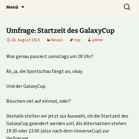
Multiplayer Football Manager
Zum
Suche
Kick it out!
Menü
Inhalt
nach:
springen
Umfrage: Startzeit des GalaxyCup
26. August 2015
Neues
top
admin
Was genau passiert samstags um 18 Uhr?
Äh, ja, die Sportschau fängt an, okay.
Und der GalaxyCup.
Bisschen viel auf einmal, oder?
Deshalb stellen wir jetzt zur Auswahl, ob die Startzeit des
GalaxyCup geändert werden soll. Als Alternativen stehen
19:30 oder 21:00 (also nach dem UniverseCup) zur
Verfügung.