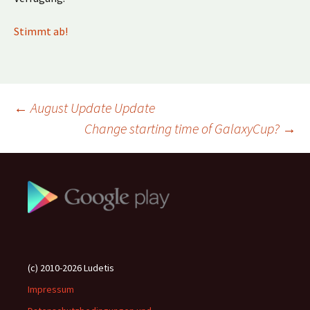
Stimmt ab!
Beitragsnavigation
←
August Update Update
Change starting time of GalaxyCup?
→
(c) 2010-2026 Ludetis
Impressum