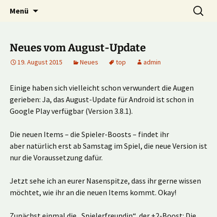
Multiplayer Football Manager
Zum
Suche
Kick it out!
Menü
Inhalt
nach:
springen
Neues vom August-Update
19. August 2015
Neues
top
admin
Einige haben sich vielleicht schon verwundert die Augen
gerieben: Ja, das August-Update für Android ist schon in
Google Play verfügbar (Version 3.8.1).
Die neuen Items – die Spieler-Boosts – findet ihr
aber natürlich erst ab Samstag im Spiel, die neue Version ist
nur die Voraussetzung dafür.
Jetzt sehe ich an eurer Nasenspitze, dass ihr gerne wissen
möchtet, wie ihr an die neuen Items kommt. Okay!
Zunächst einmal die „Spielerfreundin“, der +2-Boost: Die