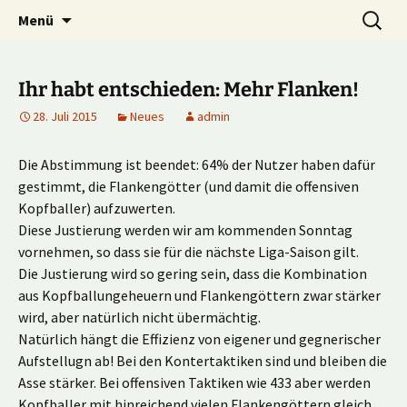
Multiplayer Football Manager
Zum
Suche
Kick it out!
Menü
Inhalt
nach:
springen
Ihr habt entschieden: Mehr Flanken!
28. Juli 2015
Neues
admin
Die Abstimmung ist beendet: 64% der Nutzer haben dafür
gestimmt, die Flankengötter (und damit die offensiven
Kopfballer) aufzuwerten.
Diese Justierung werden wir am kommenden Sonntag
vornehmen, so dass sie für die nächste Liga-Saison gilt.
Die Justierung wird so gering sein, dass die Kombination
aus Kopfballungeheuern und Flankengöttern zwar stärker
wird, aber natürlich nicht übermächtig.
Natürlich hängt die Effizienz von eigener und gegnerischer
Aufstellugn ab! Bei den Kontertaktiken sind und bleiben die
Asse stärker. Bei offensiven Taktiken wie 433 aber werden
Kopfballer mit hinreichend vielen Flankengöttern gleich