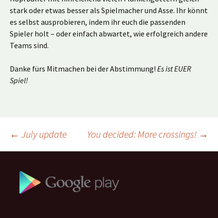
stark oder etwas besser als Spielmacher und Asse. Ihr könnt
es selbst ausprobieren, indem ihr euch die passenden
Spieler holt – oder einfach abwartet, wie erfolgreich andere
Teams sind.
Danke fürs Mitmachen bei der Abstimmung!
Es ist EUER
Spiel!
Beitragsnavigation
←
July update
You decided: More crossings!
→