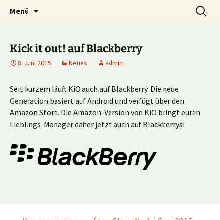
Multiplayer Football Manager
Zum
Suche
Kick it out!
Menü
Inhalt
nach:
springen
Kick it out! auf Blackberry
8. Juni 2015
Neues
admin
Seit kurzem läuft KiO auch auf Blackberry. Die neue
Generation basiert auf Android und verfügt über den
Amazon Store. Die Amazon-Version von KiO bringt euren
Lieblings-Manager daher jetzt auch auf Blackberrys!