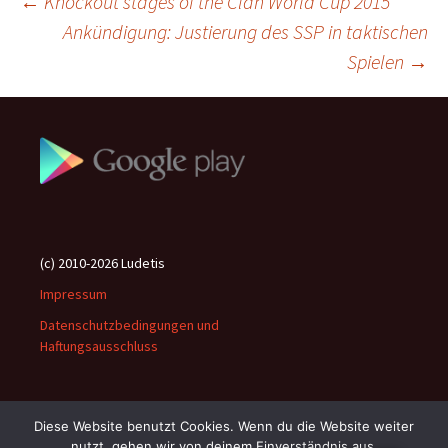
Beitragsnavigation
←
Knockout stages of the Clan World Cup 2015
Ankündigung: Justierung des SSP in taktischen
Spielen
→
(c) 2010-2026 Ludetis
Impressum
Datenschutzbedingungen und
Haftungsausschluss
Diese Website benutzt Cookies. Wenn du die Website weiter
nutzt, gehen wir von deinem Einverständnis aus.