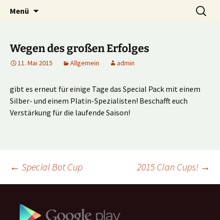
Multiplayer Football Manager
Zum
Suche
Kick it out!
Menü
Inhalt
nach:
springen
Wegen des großen Erfolges
11. Mai 2015
Allgemein
admin
gibt es erneut für einige Tage das Special Pack mit einem
Silber- und einem Platin-Spezialisten! Beschafft euch
Verstärkung für die laufende Saison!
Beitragsnavigation
←
Special Bot Cup
2015 Clan Cups!
→