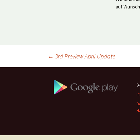
auf Wünsch
Beitragsnavigation
←
3rd Preview April Update
(
I
D
H