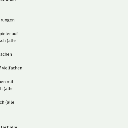
erungen:
pieler auf
ch (alle
lfachen
f vielfachen
nen mit
h (alle
ch (alle
fast alle