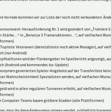
re Vorrede kommen wir zur Liste der noch nicht verkündeten Änd
ponsorevent-Herausforderung Nr. 1 wird geändert von „Trainiere S
n-Stärke…“ in „Benutze 3 Traineraktionen…“, auf vielfachen Wuns
tformen)
Topliste: Veteranen (dienstälteste noch aktive Manager), auf vie
h (nur Android)
opfballtoren wird der Flankengeber im Spielbericht angezeigt, au
ch (Android und kommendes ios-Update)
nonymen generierten Spieler-Angebote auf der Transferliste kön
ser Wahrscheinlichkeit Spezialisten werden, auf vielfachen Wunsc
tformen)
geld wird in allen regulären Turnieren erhöht, auf vielfachen Wuns
tformen)
e Computer-Teams bauen größere Stadien (alle Plattformen)
cher, dass ihr diese Änderungen mögen werdet, schließlich basieren 