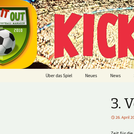
Multiplayer Football Manager
Zum
Inhalt
springen
Kick it out
Über das Spiel
Neues
News
3. 
26. April 2
Zeit für di