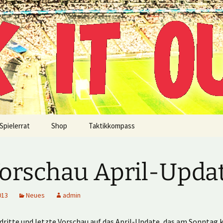
!
Spielerrat
Shop
Taktikkompass
Vorschau April-Upda
013
Neues
admin
e dritte und letzte Vorschau auf das April-Update, das am Sonnta