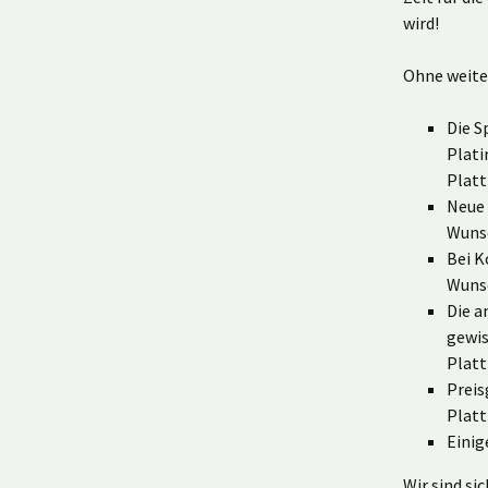
wird!
Ohne weite
Die S
Plati
Plat
Neue 
Wunsc
Bei K
Wuns
Die a
gewis
Plat
Preis
Plat
Einig
Wir sind si