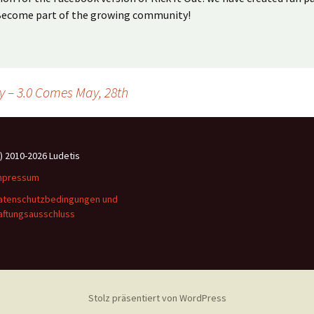
 Become part of the growing community!
ay – 3.0 Comes May, 28th
c) 2010-2026 Ludetis
mpressum
atenschutzbedingungen und
aftungsausschluss
Stolz präsentiert von WordPress