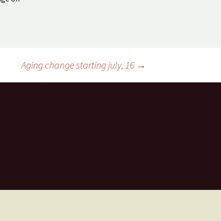
Aging change starting july, 16
→