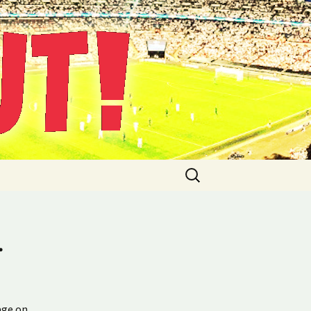
Suche
nach:
.
age on