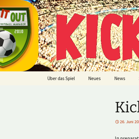
Multiplayer Football Manager
Zum
Inhalt
springen
Kick it out
Über das Spiel
Neues
News
Kic
26. Juni 2
In preparat