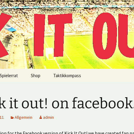
!
Spielerrat
Shop
Taktikkompass
k it out! on facebook
011
Allgemein
admin
ion for the Facebook version of Kick It Out! we have created fan p