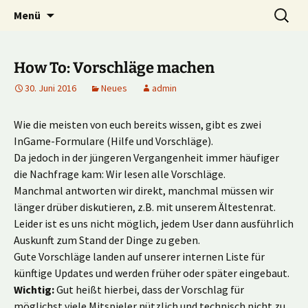
Multiplayer Football Manager
Zum
Suche
Kick it out!
Menü
Inhalt
nach:
springen
How To: Vorschläge machen
30. Juni 2016
Neues
admin
Wie die meisten von euch bereits wissen, gibt es zwei
InGame-Formulare (Hilfe und Vorschläge).
Da jedoch in der jüngeren Vergangenheit immer häufiger
die Nachfrage kam: Wir lesen alle Vorschläge.
Manchmal antworten wir direkt, manchmal müssen wir
länger drüber diskutieren, z.B. mit unserem Ältestenrat.
Leider ist es uns nicht möglich, jedem User dann ausführlich
Auskunft zum Stand der Dinge zu geben.
Gute Vorschläge landen auf unserer internen Liste für
künftige Updates und werden früher oder später eingebaut.
Wichtig:
Gut heißt hierbei, dass der Vorschlag für
möglichst viele Mitspieler nützlich und technisch nicht zu