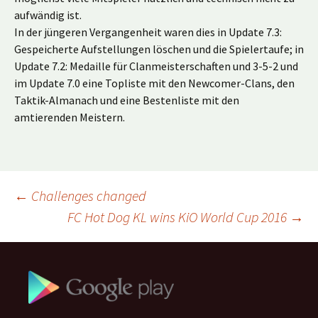
aufwändig ist.
In der jüngeren Vergangenheit waren dies in Update 7.3:
Gespeicherte Aufstellungen löschen und die Spielertaufe; in
Update 7.2: Medaille für Clanmeisterschaften und 3-5-2 und
im Update 7.0 eine Topliste mit den Newcomer-Clans, den
Taktik-Almanach und eine Bestenliste mit den
amtierenden Meistern.
Beitragsnavigation
←
Challenges changed
FC Hot Dog KL wins KiO World Cup 2016
→