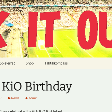
!
Spielerrat
Shop
Taktikkompass
 KiO Birthday
16
News
admin
 we celebrate the 6th KiO Birthday!