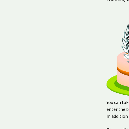
You can tak
enter the b
In addition