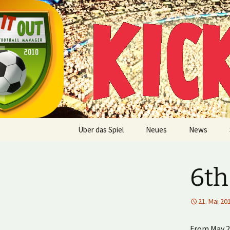
Multiplayer Football Manager
Zum
Inhalt
springen
Kick it out
Über das Spiel
Neues
News
6th
21. Mai 20
From May 21