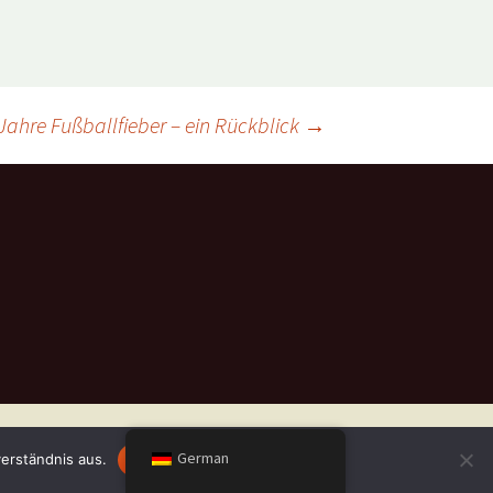
Jahre Fußballfieber – ein Rückblick
→
German
erständnis aus.
OK