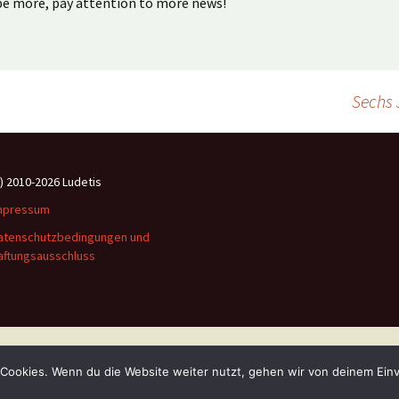
be more, pay attention to more news!
Sechs 
c) 2010-2026 Ludetis
mpressum
atenschutzbedingungen und
aftungsausschluss
Stolz präsentiert von WordPress
Cookies. Wenn du die Website weiter nutzt, gehen wir von deinem Einv