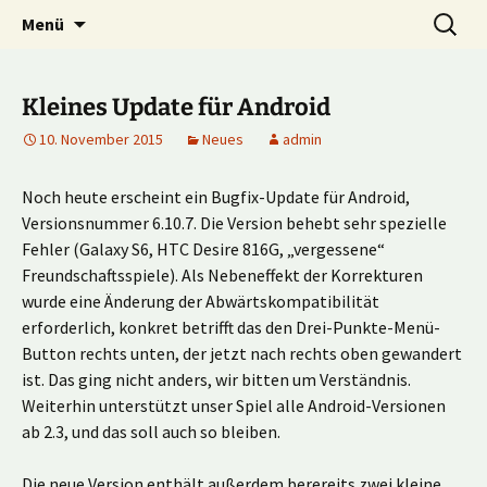
Multiplayer Football Manager
Zum
Suche
Kick it out!
Menü
Inhalt
nach:
springen
Kleines Update für Android
10. November 2015
Neues
admin
Noch heute erscheint ein Bugfix-Update für Android,
Versionsnummer 6.10.7. Die Version behebt sehr spezielle
Fehler (Galaxy S6, HTC Desire 816G, „vergessene“
Freundschaftsspiele). Als Nebeneffekt der Korrekturen
wurde eine Änderung der Abwärtskompatibilität
erforderlich, konkret betrifft das den Drei-Punkte-Menü-
Button rechts unten, der jetzt nach rechts oben gewandert
ist. Das ging nicht anders, wir bitten um Verständnis.
Weiterhin unterstützt unser Spiel alle Android-Versionen
ab 2.3, und das soll auch so bleiben.
Die neue Version enthält außerdem berereits zwei kleine