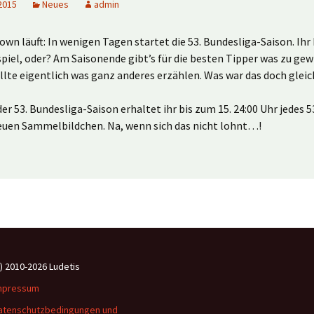
2015
Neues
admin
wn läuft: In wenigen Tagen startet die 53. Bundesliga-Saison. Ihr
piel, oder? Am Saisonende gibt’s für die besten Tipper was zu ge
llte eigentlich was ganz anderes erzählen. Was war das doch gleich
der 53. Bundesliga-Saison erhaltet ihr bis zum 15. 24:00 Uhr jedes 53
neuen Sammelbildchen. Na, wenn sich das nicht lohnt…!
c) 2010-2026 Ludetis
mpressum
atenschutzbedingungen und