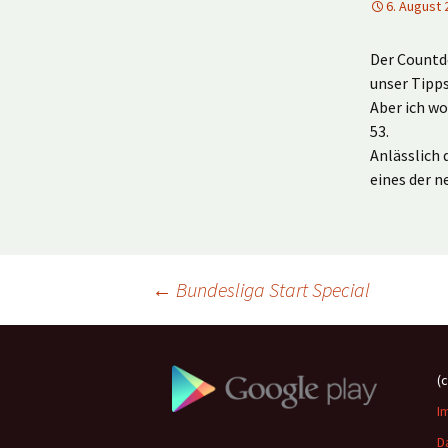
6. August 
Der Countdo
unser Tipps
Aber ich wo
53.
Anlässlich 
eines der 
Beitragsnavigation
←
Bundesliga Start Special
(
I
D