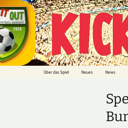
Multiplayer Football Manager
Zum
Inhalt
springen
Kick it out
Über das Spiel
Neues
News
Spe
Bun