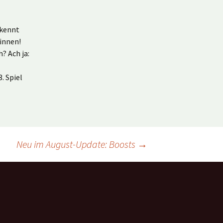
 kennt
winnen!
? Ach ja:
. Spiel
Neu im August-Update: Boosts
→