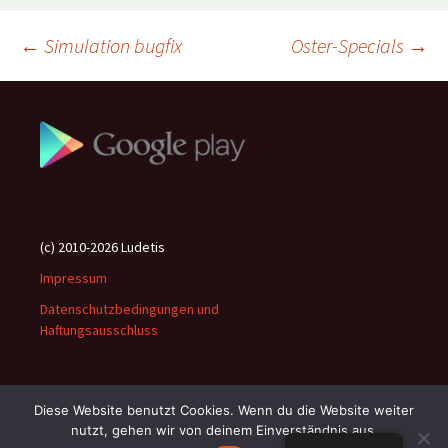
Beitragsnavigation
←
Simulation bugfix
Oster-Specials
→
(c) 2010-2026 Ludetis
Impressum
Datenschutzbedingungen und
Haftungsausschluss
Diese Website benutzt Cookies. Wenn du die Website weiter
nutzt, gehen wir von deinem Einverständnis aus.