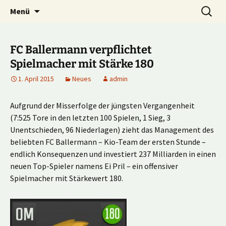
Multiplayer Football Manager
Zum
Suche
Kick it out!
Menü
Inhalt
nach:
springen
FC Ballermann verpflichtet
Spielmacher mit Stärke 180
1. April 2015
Neues
admin
Aufgrund der Misserfolge der jüngsten Vergangenheit
(7:525 Tore in den letzten 100 Spielen, 1 Sieg, 3
Unentschieden, 96 Niederlagen) zieht das Management des
beliebten FC Ballermann – Kio-Team der ersten Stunde –
endlich Konsequenzen und investiert 237 Milliarden in einen
neuen Top-Spieler namens Ei Pril – ein offensiver
Spielmacher mit Stärkewert 180.