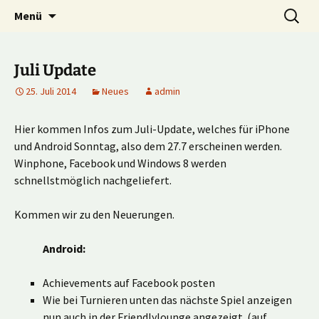
Multiplayer Football Manager
Zum
Suche
Kick it out!
Menü
Inhalt
nach:
springen
Juli Update
25. Juli 2014
Neues
admin
Hier kommen Infos zum Juli-Update, welches für iPhone
und Android Sonntag, also dem 27.7 erscheinen werden.
Winphone, Facebook und Windows 8 werden
schnellstmöglich nachgeliefert.
Kommen wir zu den Neuerungen.
Android:
Achievements auf Facebook posten
Wie bei Turnieren unten das nächste Spiel anzeigen
nun auch in der Friendlylounge angezeigt. (auf