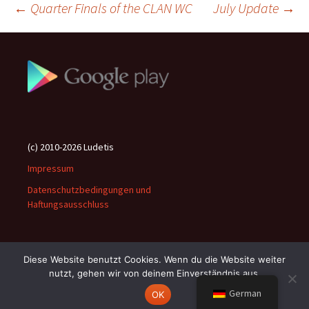
Beitragsnavigation
←
Quarter Finals of the CLAN WC
July Update
→
(c) 2010-2026 Ludetis
Impressum
Datenschutzbedingungen und
Haftungsausschluss
Diese Website benutzt Cookies. Wenn du die Website weiter
nutzt, gehen wir von deinem Einverständnis aus.
Stolz präsentiert von WordPress
German
OK