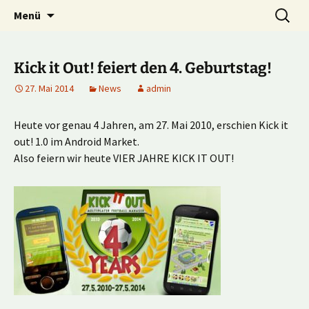
Multiplayer Football Manager
Zum
Suche
Kick it out!
Menü
Inhalt
nach:
springen
Kick it Out! feiert den 4. Geburtstag!
27. Mai 2014
News
admin
Heute vor genau 4 Jahren, am 27. Mai 2010, erschien Kick it
out! 1.0 im Android Market.
Also feiern wir heute VIER JAHRE KICK IT OUT!