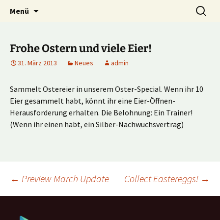
Multiplayer Football Manager
Zum
Suche
Kick it out!
Menü
Inhalt
nach:
springen
Frohe Ostern und viele Eier!
31. März 2013
Neues
admin
Sammelt Ostereier in unserem Oster-Special. Wenn ihr 10
Eier gesammelt habt, könnt ihr eine Eier-Öffnen-
Herausforderung erhalten. Die Belohnung: Ein Trainer!
(Wenn ihr einen habt, ein Silber-Nachwuchsvertrag)
Beitragsnavigation
←
Preview March Update
Collect Eastereggs!
→