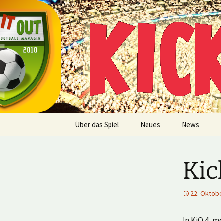
Multiplayer Football Manager
Zum
Inhalt
springen
Kick it out
Über das Spiel
Neues
News
Kic
22. Oktob
In KiO 4, m