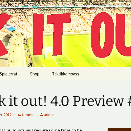
!
Spielerrat
Shop
Taktikkompass
k it out! 4.0 Preview
er 2012
Neues
admin
ost buildings will require some time to be