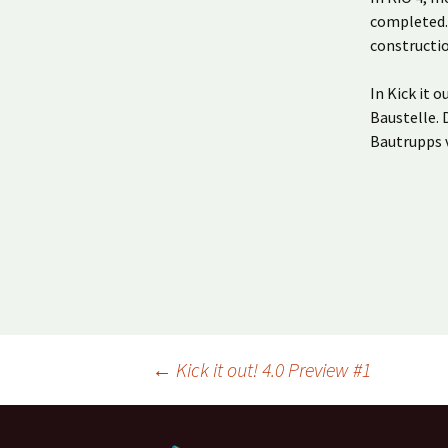
completed. 
constructi
In Kick it 
Baustelle. 
Bautrupps 
Beitragsnavigation
←
Kick it out! 4.0 Preview #1