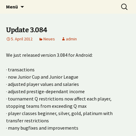
Multiplayer Football Manager
Zum
Suche
Kick it out!
Menü
Inhalt
nach:
springen
Update 3.084
5. April 2012
Neues
admin
We just released version 3.084 for Android:
· transactions
· now Junior Cup and Junior League
· adjusted player values and salaries
· adjusted prestige-dependant income
· tournament Q restrictions now affect each player,
stopping teams from exceeding Q max
· player classes beginner, silver, gold, platinum with
transfer restrictions
· many bugfixes and improvements