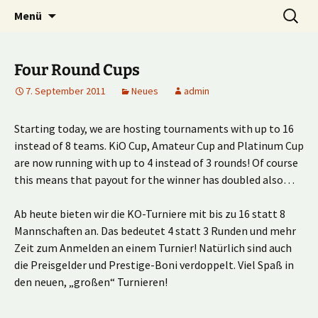
Multiplayer Football Manager
Zum
Suche
Kick it out!
Menü
Inhalt
nach:
springen
Four Round Cups
7. September 2011
Neues
admin
Starting today, we are hosting tournaments with up to 16
instead of 8 teams. KiO Cup, Amateur Cup and Platinum Cup
are now running with up to 4 instead of 3 rounds! Of course
this means that payout for the winner has doubled also…
Ab heute bieten wir die KO-Turniere mit bis zu 16 statt 8
Mannschaften an. Das bedeutet 4 statt 3 Runden und mehr
Zeit zum Anmelden an einem Turnier! Natürlich sind auch
die Preisgelder und Prestige-Boni verdoppelt. Viel Spaß in
den neuen, „großen“ Turnieren!