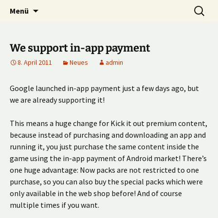
Multiplayer Football Manager
Zum
Suche
Kick it out!
Menü
Inhalt
nach:
springen
We support in-app payment
8. April 2011
Neues
admin
Google launched in-app payment just a few days ago, but
we are already supporting it!
This means a huge change for Kick it out premium content,
because instead of purchasing and downloading an app and
running it, you just purchase the same content inside the
game using the in-app payment of Android market! There’s
one huge advantage: Now packs are not restricted to one
purchase, so you can also buy the special packs which were
only available in the web shop before! And of course
multiple times if you want.