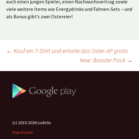
euch einen jungen Spieler, einen Nachwuchsvertrag sowie
viele weitere Items wie Energydrinks und Fahnen-Sets – und
als Bonus gibt’s zwei Ostereier!
Beitragsnavigation
←
Kauf ein T-Shirt und erhalte das Oster-AP gratis
New: Booster Pack
→
(c) 2010-2026 Ludetis
Impressum