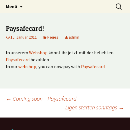
Multiplayer Football Manager
Zum
Suche
Kick it out!
Menü
Inhalt
nach:
springen
Paysafecard!
15. Januar 2011
Neues
admin
In unserem
Webshop
könnt ihr jetzt mit der beliebten
Paysafecard
bezahlen.
In our
webshop
, you can now pay with
Paysafecard
.
Beitragsnavigation
←
Coming soon – Paysafecard
Ligen starten sonntags
→