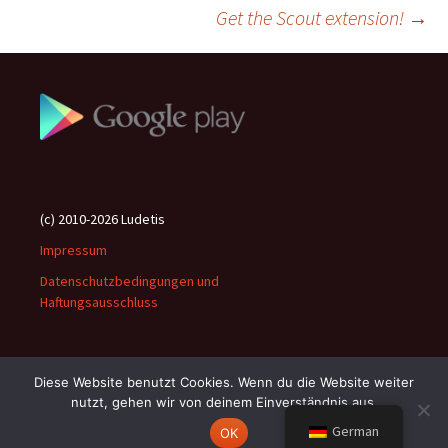
Beitragsnavigation
Get the Scout extension!
→
(c) 2010-2026 Ludetis
Impressum
Datenschutzbedingungen und
Haftungsausschluss
Diese Website benutzt Cookies. Wenn du die Website weiter
nutzt, gehen wir von deinem Einverständnis aus.
Stolz präsentiert von WordPress
German
OK