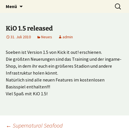
Multiplayer Football Manager
Zum
Suche
Kick it out!
Menü
Inhalt
nach:
springen
KiO 1.5 released
31. Juli 2010
Neues
admin
Soeben ist Version 1.5 von Kick it out! erschienen.
Die größten Neuerungen sind das Training und der ingame-
Shop, in dem ihr euch ein größeres Stadion und andere
Infrastruktur holen könnt.
Natürlich sind alle neuen Features im kostenlosen
Basisspiel enthalten!!!
Viel Spaß mit KiO 1.5!
←
Supernatural Seafood